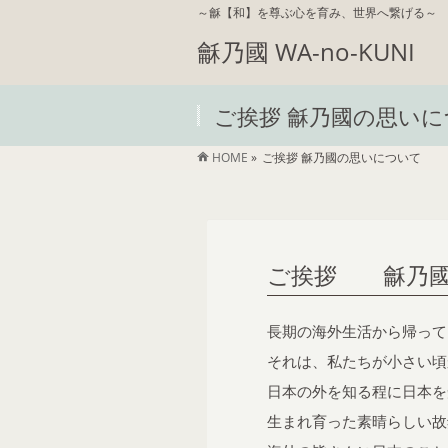
～龢【和】を尊ぶ心を育み、世界へ繋げる～
龢乃國 WA-no-KUNI
ご挨拶 龢乃國の思い
HOME
»
ご挨拶 龢乃國の思いについて
ご挨拶 龢乃國
長期の海外生活から帰って
それは、私たちが小さい頃
日本の外を知る程に日本を
生まれ育った素晴らしい故