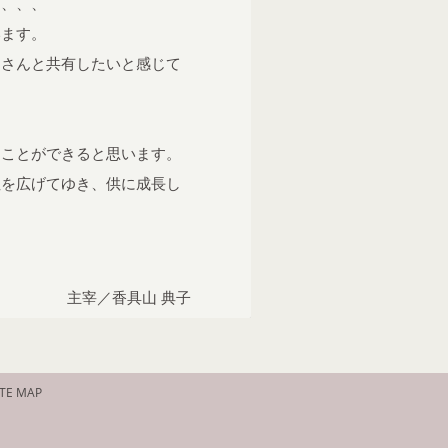
に、、、
います。
皆さんと共有したいと感じて
ることができると思います。
性を広げてゆき、供に成長し
主宰／香具山 典子
ITE MAP