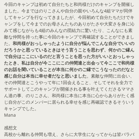
今回のキャンプは初めて自分たちと和尚様だけのキャンプを開催し
ました。今まではのりこさんや自分の親やいろんな4組ママが同伴
してキャンプを行なってきましたが、今回初めて自分たちだけでキ
ャンプをして今までのお母さんたちのありがたさや大変さを身に沁
みて感じながらも4組のみんなの団結力に驚いたり、こんなにも素
敵な仲間を持った事に今回のキャンプで再確認することができまし
た。
和尚様がおっしゃったように自分が悩んでこんな自分でいいの
だろうかと思っているときはそう言うことを思わず、何かのご縁ん
で自分はここにいるのだと言うことを思った方がいいとおっしゃっ
たとき、私は自分が今ここにこの仲間達と出会って今ここで和尚様
のお話を聞いていることが本当に何かのご縁でこうなったのだなと
感じ自分は本当に幸せ者だなと思いました
。素敵な仲間に出会い、
その仲間達とこうやって年に1回会えること、そしてそれを全力で
サポートしてこのキャンプが開催される事を叶えてくださるママさ
ん達の事、のりこさん、和尚様に本当に本当に心からありがたく感
じ自分がこのメンバーに居られる幸せを感じ再確認できるそういう
キャンプでした。
Mana
感想文
高校から離れる仲間も増え、さらに大学生になってからは皆バラバ