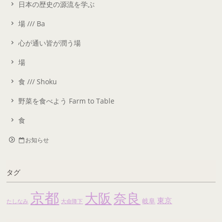
日本の歴史の源流を学ぶ
場 /// Ba
心が通い皆が潤う場
場
食 /// Shoku
野菜を食べよう Farm to Table
食
お知らせ
タグ
京都
大阪
奈良
東京
岐阜
たしなみ
大命降下