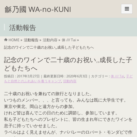
龢乃國 WA-no-KUNI
活動報告
HOME
»
活動報告
»
活動内容
»
体 /// Tai
»
記念のワインで二十歳のお祝い,,成長した子どもたちへ
記念のワインで二十歳のお祝い,,成長した子
どもたちへ
投稿日 : 2017年3月27日
最終更新日時 : 2020年6月3日
カテゴリー :
体 /// Tai
,
子ど
もと自然とのふれあいを養うキャンプ
,
活動内容
二十歳のお祝いを兼ねての旅行となりました。
いつものメンバー、、、と言っても、みんなは既に大学生です。
東京や東北、岡山と遠方からの参加。
けれど皆は喜んでこの日のために調節し、参加しています。
私も子どもたちへのプレゼントに、皆の生まれ年にできたワインを
息子に持っていかせました。
ラベルはよく見えませんが、ナパバレーのロバート・モンダビで作