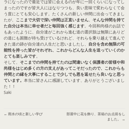
ラになったので最近では皆に会えるのが年に一回くらいになってし
まったのですが皆大人にはなりつつも、良い意味で変わらなくて会
う度にとても安心します。たくさんの新しい仲間に出会ってきまし
たが、
ここまで大切で深い仲間は正直いません
。
そんな仲間を持て
た自分は本当に幸せ者だと毎回強く感じます
。今回和尚様のお話で
もあったように、自分達がこれから進む道の選択肢は無限にありど
の道にも困難が待ち受けているけれど、それらを乗り越えて進んで
きた道の跡が自分達の人生だと思いましたし、
自分を含め無限の可
能性を持った皆がそれぞれ、これからどんな人生を送っていくのか
とても楽しみです
。
そして、
そこまでの仲間を持てたのは間違いなく保護者の皆様や和
尚様をはじめ多くの方の支えがあってこそだったので、これからも
仲間との縁を大事にすることで少しでも恩を返せたら良いなと思っ
ています。
本当に皆さんに感謝しています、ありがとうございまし
た！！
Saki
←
雨水の頃と新しい学び
部屋中に花を飾り、茶箱のお点前をし
ました。
→