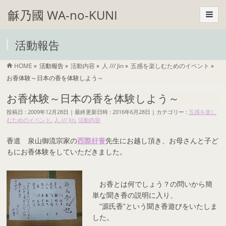
龢乃國 WA-no-KUNI
活動報告
HOME
»
活動報告
»
活動内容
»
人 /// Jin
»
五感を楽しむためのイベント
»
お香体験～日本の香を体験しよう～
お香体験～日本の香を体験しよう～
投稿日 : 2009年12月28日
最終更新日時 : 2016年6月28日
カテゴリー :
五感を楽し
むためのイベント
,
人 /// Jin
,
活動内容
西際好誉
香道 泉山御流宗家の
先生
にお越し頂き、お母さんと子ど
もにお香体験をしていただきました。
お香とは何でしょう？の問いから簡
単な聞き香の説明に入り、
”源氏香”という聞き香遊びをいたしま
した。