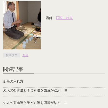
講師
西際 好誉
投稿タグ
奈良
関連記事
煎茶の入れ方
先人の有志達と子ども達を囲碁が結ぶ Ⅲ
先人の有志達と子ども達を囲碁が結ぶ Ⅱ