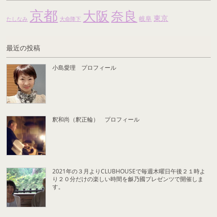
京都
大阪
奈良
東京
岐阜
たしなみ
大命降下
最近の投稿
小島愛理 プロフィール
釈和尚（釈正輪） プロフィール
2021年の３月よりCLUBHOUSEで毎週木曜日午後２１時よ
り２０分だけの楽しい時間を龢乃國プレゼンツで開催しま
す。