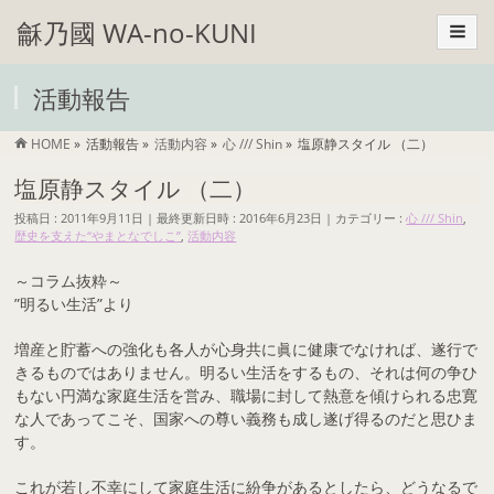
龢乃國 WA-no-KUNI
活動報告
HOME
»
活動報告
»
活動内容
»
心 /// Shin
»
塩原静スタイル （二）
塩原静スタイル （二）
投稿日 : 2011年9月11日
最終更新日時 : 2016年6月23日
カテゴリー :
心 /// Shin
,
歴史を支えた“やまとなでしこ”
,
活動内容
～コラム抜粋～
”明るい生活”より
増産と貯蓄への強化も各人が心身共に眞に健康でなければ、遂行で
きるものではありません。明るい生活をするもの、それは何の争ひ
もない円満な家庭生活を営み、職場に封して熱意を傾けられる忠寛
な人であってこそ、国家への尊い義務も成し遂げ得るのだと思ひま
す。
これが若し不幸にして家庭生活に紛争があるとしたら、どうなるで