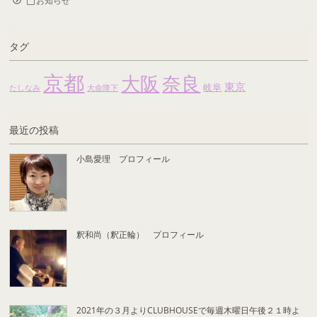
お知らせ
タグ
京都
大阪
奈良
東京
岐阜
たしなみ
大命降下
最近の投稿
小島愛理 プロフィール
釈和尚（釈正輪） プロフィール
2021年の３月よりCLUBHOUSEで毎週木曜日午後２１時よ