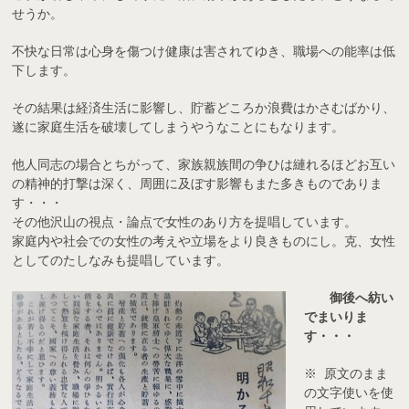
せうか。
不快な日常は心身を傷つけ健康は害されてゆき、職場への能率は低
下します。
その結果は経済生活に影響し、貯蓄どころか浪費はかさむばかり、
遂に家庭生活を破壊してしまうやうなことにもなります。
他人同志の場合とちがって、家族親族間の争ひは縺れるほどお互い
の精神的打撃は深く、周囲に及ぼす影響もまた多きものでありま
す・・・
その他沢山の視点・論点で女性のあり方を提唱しています。
家庭内や社会での女性の考えや立場をより良きものにし。克、女性
としてのたしなみも提唱しています。
御後へ紡い
でまいりま
す・・・
※ 原文のまま
の文字使いを使