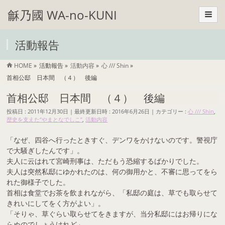
龢乃國 WA-no-KUNI
活動報告
HOME
»
活動報告
»
活動内容
»
心 /// Shin
»
首相公邸 日本間 （４） 後編
首相公邸 日本間 （４） 後編
投稿日 : 2011年12月30日
最終更新日時 : 2016年6月26日
カテゴリー :
心 /// Shin
,
歴史を支えた“やまとなでしこ”
,
活動内容
「なぜ、四谷へ行ったときすぐ、デンワをかけないのです。警視庁
で大騒ぎしたんです」。
夫人に云はれて宮崎刑事は、ただもう恐縮するばかりでした。
夫人は突然私邸にゆかれたのは、何の御用かと、不審に思ってをら
れた御様子でした。
首相は食堂でお茶を飲まれながら、「私邸の庭は、草でも取らせて
きれいにしてをく方がよい」。
「そりゃ、草ぐらい取らせてをきますが、当分私邸にはお帰りにな
らぬのでしょうけれど」。