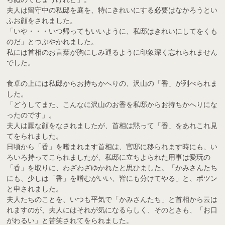
夫人は留守中の私邸を庭を、特にきれいにする必要はなかろうとい
ふお顔をされました。
「いや・・・いつ帰ってもいいように、私邸はきれいにしてをくも
のだ」とつぶやかれました。
私には首相のお言葉が胸にしみ通るように印象深く忘れられません
でした。
食卓の上には私邸からお持ちかへりの、沢山の「香」が列べられま
した。
「どうしてまた、こんなに沢山のお香を私邸からお持ちかへりにな
ったのです」。
夫人は厭な顔をなされましたが、首相は黙って「香」をあれこれ見
てをられました。
日頃から「香」を嗜まれます首相は、官邸に移られます時にも、い
ろいろ持ってこられましたが、私邸に立ちよられた用事は愛玩の
「香」を取りに、わざわざゆかれたと思ひました。「かみさんたち
にも、少しは「香」を嗜むがいい、皆にも分けてやる」と、ポツン
と申されました。
夫人たちのことを、いつも平気で「かみさんたち」と首相から云は
れますのが、夫人にはそれが気になるらしく、そのときも、「お口
がわるい」と苦笑されてをられました。