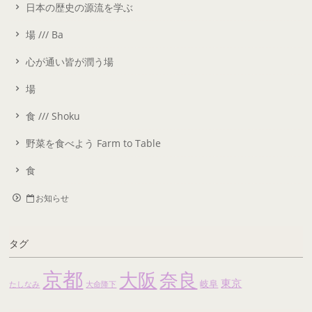
日本の歴史の源流を学ぶ
場 /// Ba
心が通い皆が潤う場
場
食 /// Shoku
野菜を食べよう Farm to Table
食
お知らせ
タグ
京都
大阪
奈良
東京
岐阜
たしなみ
大命降下