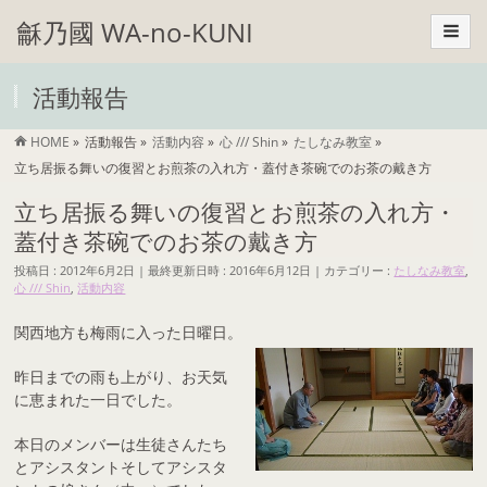
龢乃國 WA-no-KUNI
活動報告
HOME
»
活動報告
»
活動内容
»
心 /// Shin
»
たしなみ教室
»
立ち居振る舞いの復習とお煎茶の入れ方・蓋付き茶碗でのお茶の戴き方
立ち居振る舞いの復習とお煎茶の入れ方・
蓋付き茶碗でのお茶の戴き方
投稿日 : 2012年6月2日
最終更新日時 : 2016年6月12日
カテゴリー :
たしなみ教室
,
心 /// Shin
,
活動内容
関西地方も梅雨に入った日曜日。
昨日までの雨も上がり、お天気
に恵まれた一日でした。
本日のメンバーは生徒さんたち
とアシスタントそしてアシスタ