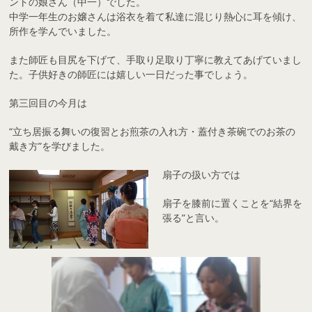
ントの娘さん（中一）でした。
中学一年生のお嬢さんは浴衣を着て私達に混じり熱心に耳を傾け、
所作を学んでいました。
また師匠も目尻を下げて、手取り足取り丁寧に教えてあげていまし
た。子供好きの師匠には嬉しい一日だった事でしょう。
第三回目の今月は
“立ち居振る舞いの復習とお煎茶の入れ方・蓋付き茶碗でのお茶の
戴き方”を学びました。
扇子の扱い方では
扇子を膝前に置くことを“結界を
張る”と言い。