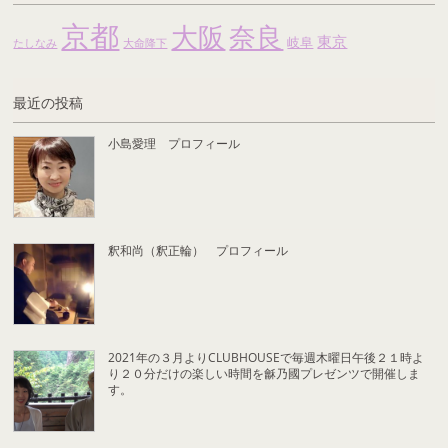
京都
大阪
奈良
東京
岐阜
たしなみ
大命降下
最近の投稿
小島愛理 プロフィール
釈和尚（釈正輪） プロフィール
2021年の３月よりCLUBHOUSEで毎週木曜日午後２１時よ
り２０分だけの楽しい時間を龢乃國プレゼンツで開催しま
す。