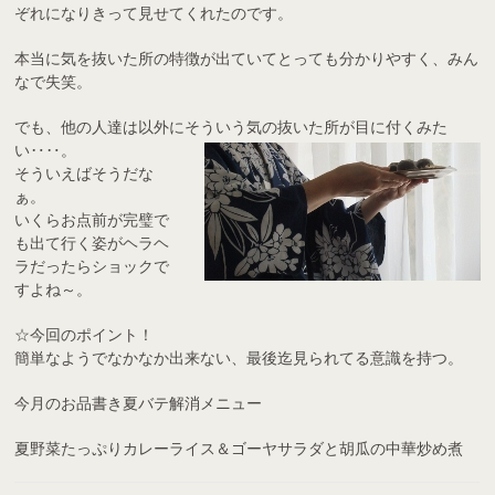
ぞれになりきって見せてくれたのです。
本当に気を抜いた所の特徴が出ていてとっても分かりやすく、みん
なで失笑。
でも、他の人達は以外にそういう気の抜いた所が目に付くみた
い‥‥。
そういえばそうだな
ぁ。
いくらお点前が完璧で
も出て行く姿がヘラヘ
ラだったらショックで
すよね～。
☆今回のポイント！
簡単なようでなかなか出来ない、最後迄見られてる意識を持つ。
今月のお品書き夏バテ解消メニュー
夏野菜たっぷりカレーライス＆ゴーヤサラダと胡瓜の中華炒め煮