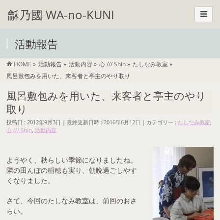
龢乃國 WA-no-KUNI
活動報告
HOME
»
活動報告
»
活動内容
»
心 /// Shin
»
たしなみ教室
»
風呂敷包みを用いた、来客者と亭主のやり取り
風呂敷包みを用いた、来客者と亭主のやり
取り
投稿日 : 2012年9月3日
最終更新日時 : 2016年6月12日
カテゴリー :
たしなみ教室
,
心 /// Shin
,
活動内容
ようやく、秋らしい季節になりましたね。
隣の田んぼの稲穂も実り、朝晩過ごしやす
くなりました。
さて、今回のたしなみ教室は、前回のおさ
らい。