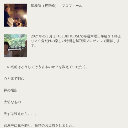
釈和尚（釈正輪） プロフィール
2021年の３月よりCLUBHOUSEで毎週木曜日午後２１時よ
り２０分だけの楽しい時間を龢乃國プレゼンツで開催しま
す。
この点前はどうしてそうするのか？を教えていただく。
心と体で刻む
禅の場所
大切なもの
先ずは設えから。。。
部屋中に花を飾り、茶箱のお点前をしました。