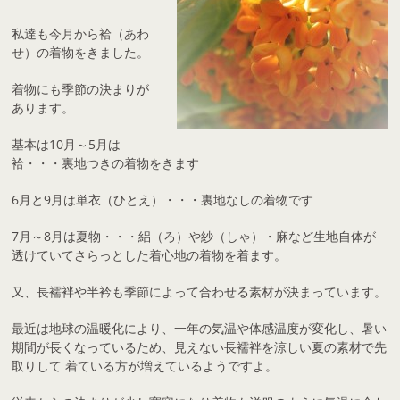
私達も今月から袷（あわ
せ）の着物をきました。
着物にも季節の決まりが
あります。
基本は10月～5月は
袷・・・裏地つきの着物をきます
6月と9月は単衣（ひとえ）・・・裏地なしの着物です
7月～8月は夏物・・・絽（ろ）や紗（しゃ）・麻など生地自体が
透けていてさらっとした着心地の着物を着ます。
又、長襦袢や半衿も季節によって合わせる素材が決まっています。
最近は地球の温暖化により、一年の気温や体感温度が変化し、暑い
期間が長くなっているため、見えない長襦袢を涼しい夏の素材で先
取りして 着ている方が増えているようですよ。