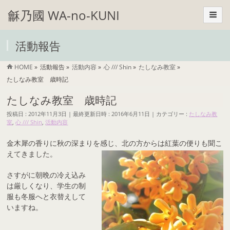
龢乃國 WA-no-KUNI
活動報告
HOME
»
活動報告
»
活動内容
»
心 /// Shin
»
たしなみ教室
»
たしなみ教室 歳時記
たしなみ教室 歳時記
投稿日 : 2012年11月3日
最終更新日時 : 2016年6月11日
カテゴリー :
たしなみ教
室
,
心 /// Shin
,
活動内容
金木犀の香りに秋の深まりを感じ、北の方からは紅葉の便りも聞こ
えてきました。
さすがに朝晩の冷え込み
は厳しくなり、学生の制
服も冬服へと衣替えして
いますね。