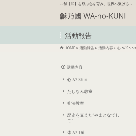
～龢【和】を尊ぶ心を育み、世界へ繋げる～
龢乃國 WA-no-KUNI
活動報告
HOME
»
活動報告
»
活動内容
»
心 /// Shin
活動内容
心 /// Shin
たしなみ教室
礼法教室
歴史を支えた“やまとなでし
こ”
体 /// Tai