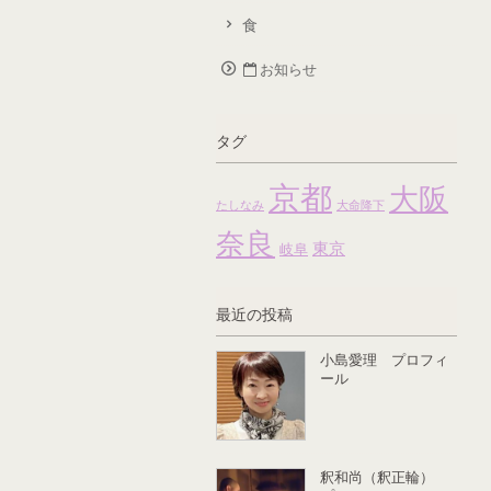
食
お知らせ
タグ
京都
大阪
たしなみ
大命降下
奈良
東京
岐阜
最近の投稿
小島愛理 プロフィ
ール
釈和尚（釈正輪）