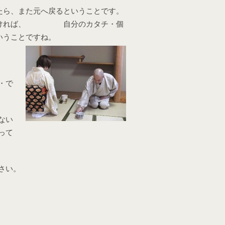
たら、また元へ戻るということです。
ばなければ、 自分のカタチ・個
いうことですね。
・で
ない
って
さい。