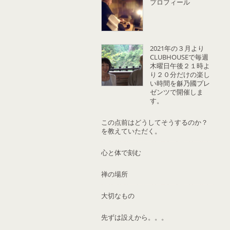
プロフィール
2021年の３月より
CLUBHOUSEで毎週
木曜日午後２１時よ
り２０分だけの楽し
い時間を龢乃國プレ
ゼンツで開催しま
す。
この点前はどうしてそうするのか？
を教えていただく。
心と体で刻む
禅の場所
大切なもの
先ずは設えから。。。