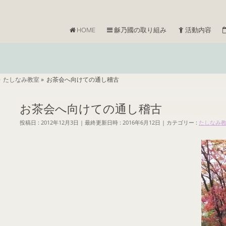
HOME
龢乃國の取り組み
活動内容
»
たしなみ教室
»
お茶会へ向けての通し稽古
お茶会へ向けての通し稽古
投稿日 : 2012年12月3日
最終更新日時 : 2016年6月12日
カテゴリー :
たしなみ