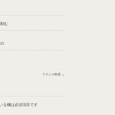
で刻む
もの
フランス料理
→
いる欄は必須項目です