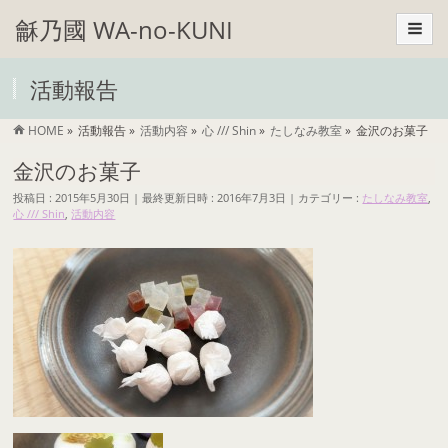
龢乃國 WA-no-KUNI
活動報告
HOME
»
活動報告
»
活動内容
»
心 /// Shin
»
たしなみ教室
»
金沢のお菓子
金沢のお菓子
投稿日 : 2015年5月30日
最終更新日時 : 2016年7月3日
カテゴリー :
たしなみ教室
,
心 /// Shin
,
活動内容