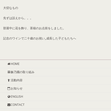
大切なもの
先ずは設えから。。。
部屋中に花を飾り、茶箱のお点前をしました。
記念のワインで二十歳のお祝い,,成長した子どもたちへ
HOME
龢乃國の取り組み
活動内容
お知らせ
ENGLISH
CONTACT