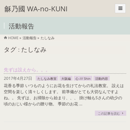
龢乃國 WA-no-KUNI
活動報告
HOME
»
活動報告
»
たしなみ
タグ : たしなみ
先ずは設えから。。。
2017年4月27日
たしなみ教室
大阪編
心 /// Shin
活動内容
花香る季節 いつものようにお花を生けてからの礼法教室。 設えは
空間を楽しく清々しくします。 前準備がとても大切なんですよ
ね。。 先ずは、お掃除から始まり、、、 掛け軸もSさんの幼少の
頃のおじい様からの贈り物。 季節のお花 …
この記事を読む