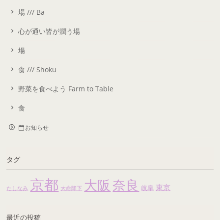
場 /// Ba
心が通い皆が潤う場
場
食 /// Shoku
野菜を食べよう Farm to Table
食
お知らせ
タグ
京都
大阪
奈良
東京
岐阜
たしなみ
大命降下
最近の投稿