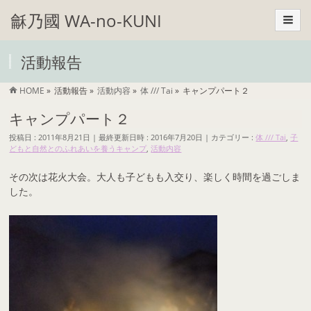
龢乃國 WA-no-KUNI
活動報告
HOME
»
活動報告
»
活動内容
»
体 /// Tai
»
キャンプパート２
キャンプパート２
投稿日 : 2011年8月21日
最終更新日時 : 2016年7月20日
カテゴリー :
体 /// Tai
,
子
どもと自然とのふれあいを養うキャンプ
,
活動内容
その次は花火大会。大人も子どもも入交り、楽しく時間を過ごしま
した。