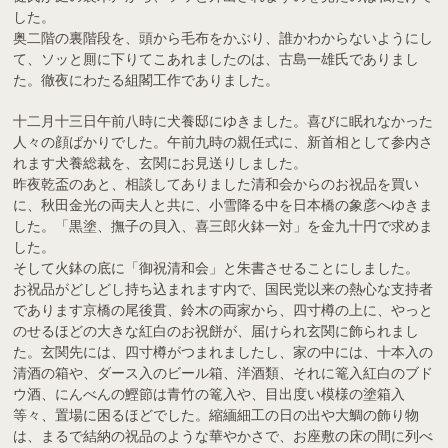
した。
奥二階の裏階段を、頭から毛布をかぶり、誰かわからないようにし
て、ソッと厠に下りてこあれましたのは、古島一雄氏でありまし
た。徹夜にわたる組閣工作でありました。
十二月十三日午前八時に犬養邸にゆきました。喜びに眠れなかった
人々の顔ばかりでした。午前九時の親任式に、新首相として参内さ
れます犬養総裁を、玄関にお見送りしました。
昨夜乾盃のあと、相談してありました清和会からのお祝品を買い
に、秋田金光の両夫人と共に、小雪降る中を日本橋の象彦へゆきま
した。「黒塗、撫子の貝入、喜三郎火鉢一対」を金九十円で求めま
した。
そして火鉢の底に「御祝清和会」と朱書させることにしました。
お祝品がどしどし持ち込まれます内で、国民党以来の熱心な支持者
であります京橋の尾後貫、鈴木の両家から、四寸樽の上に、やっと
のせるほどの大きな紅白のお祝餅が、届けられ玄関に飾られまし
た。玄関先には、四寸樽がつまれましたし、家の中には、十本入の
清酒の箱や、ダース入のビール箱、洋酒類、それに篭入紅白のブド
ウ酒、にんべんの鰹節は青竹の篭入や、目出度い模様の塗箱入
等々、置場に困るほどでした。縮緬細工の日の出や大鯛の飾り物
は、まるで結納の祝品のような華やかさで、お座敷の床の間に列べ