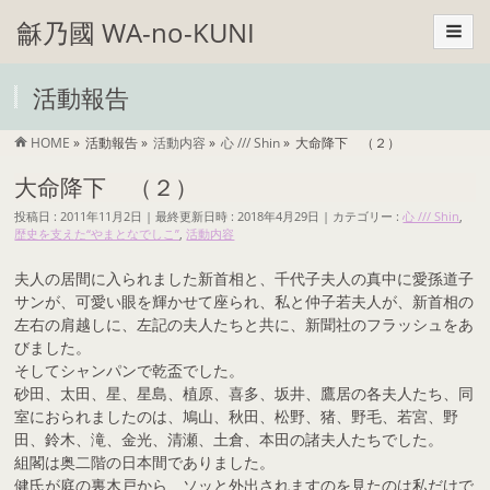
龢乃國 WA-no-KUNI
活動報告
HOME
»
活動報告
»
活動内容
»
心 /// Shin
»
大命降下 （２）
大命降下 （２）
投稿日 : 2011年11月2日
最終更新日時 : 2018年4月29日
カテゴリー :
心 /// Shin
,
歴史を支えた“やまとなでしこ”
,
活動内容
夫人の居間に入られました新首相と、千代子夫人の真中に愛孫道子
サンが、可愛い眼を輝かせて座られ、私と仲子若夫人が、新首相の
左右の肩越しに、左記の夫人たちと共に、新聞社のフラッシュをあ
びました。
そしてシャンパンで乾盃でした。
砂田、太田、星、星島、植原、喜多、坂井、鷹居の各夫人たち、同
室におられましたのは、鳩山、秋田、松野、猪、野毛、若宮、野
田、鈴木、滝、金光、清瀬、土倉、本田の諸夫人たちでした。
組閣は奥二階の日本間でありました。
健氏が庭の裏木戸から、ソッと外出されますのを見たのは私だけで