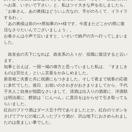
へお茶、いそいで下さい」と、私はツイ大きな声を出しましたら、
「お春さん、あの奥様はどういふ方なの、手がのろくて、イライラ
するわ」。
「あの奥様は前の××県知事の××様です。今度またどこかの県に復
活なさりたいんでございましょう」。
お春さんは小声で云いますと、いそいで納戸の方へ行ってしまいま
した。
政友会の天下になれば、政友系の人々が、役職に復活すると云い
ます。
知事と云えば、一国一城の偉方と思っていました私は、「すまじき
ものは宮仕え」といふ言葉をかみしめました。
新首相ご夫妻と共に祝膳にもつきました。そして夜まで祝客の応接
に多忙でした。後日、お祝いのさわぎがおさまりましてから、千代
子夫人ご自身が指図なさいまして、清酒は出入りの酒屋に、洋酒類
は明治屋に、鰹節は「にんべん」に貫目をはからせて引き取っても
らいました。
紅白のブドウ酒はダース五十円でありましたとか。紅白のリボンを
さげてアケビの篭に入ったブトウ酒が、沢山地下におさめられまし
たのは羨ましい事でした。