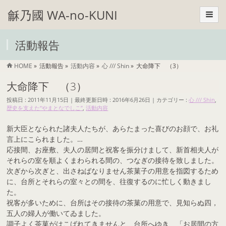
龢乃國 WA-no-KUNI
活動報告
HOME
»
活動報告
»
活動内容
»
心 /// Shin
»
大命降下 （3）
大命降下 （3）
投稿日 : 2011年11月15日
最終更新日時 : 2016年6月26日
カテゴリー :
心 /// Shin
,
歴史を支えた“やまとなでしこ”
,
活動内容
新大臣となられた諸夫人たちが、あらたまった喜びのお顔で、お礼
言上にこられました。
…
応接間、お座敷、夫人の居間と祝客を振分けまして、新首相夫人が
それらの室を順よくまわられる間の、つなぎの接待を致しました。
次ぎから次ぎと、出さねばなりません茶菓子の用意を指図するため
に、台所とそれらの室々との間を、往復するのに忙しく動きまし
た。
祝客が多いために、台所はその接待の茶菓の用意で、見知らぬ四，
五人の婦人が働いてゐました。
調子よく茶菓がはこばれてきませんと、台所へゆき、「お居間の方