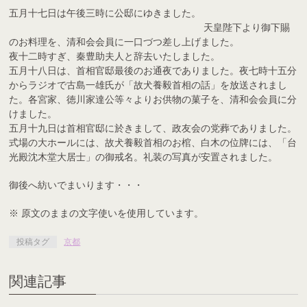
五月十七日は午後三時に公邸にゆきました。
天皇陛下より御下賜
のお料理を、清和会会員に一口づつ差し上げました。
夜十二時すぎ、秦豊助夫人と辞去いたしました。
五月十八日は、首相官邸最後のお通夜でありました。夜七時十五分
からラジオで古島一雄氏が「故犬養毅首相の話」を放送されまし
た。各宮家、徳川家達公等々よりお供物の菓子を、清和会会員に分
けました。
五月十九日は首相官邸に於きまして、政友会の党葬でありました。
式場の大ホールには、故犬養毅首相のお棺、白木の位牌には、「台
光殿沈木堂大居士」の御戒名。礼装の写真が安置されました。
御後へ紡いでまいります・・・
※ 原文のままの文字使いを使用しています。
投稿タグ
京都
関連記事