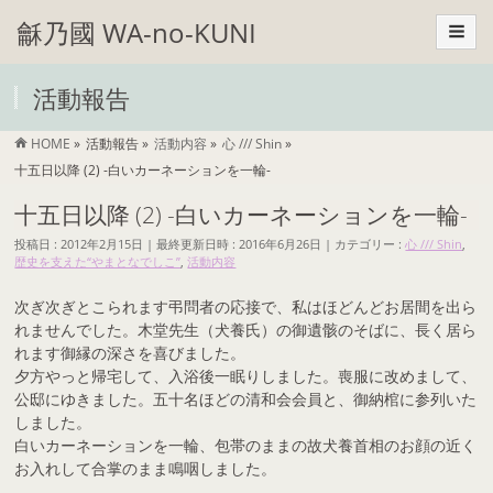
龢乃國 WA-no-KUNI
活動報告
HOME
»
活動報告
»
活動内容
»
心 /// Shin
»
十五日以降 (2) -白いカーネーションを一輪-
十五日以降 (2) -白いカーネーションを一輪-
投稿日 : 2012年2月15日
最終更新日時 : 2016年6月26日
カテゴリー :
心 /// Shin
,
歴史を支えた“やまとなでしこ”
,
活動内容
次ぎ次ぎとこられます弔問者の応接で、私はほどんどお居間を出ら
れませんでした。木堂先生（犬養氏）の御遺骸のそばに、長く居ら
れます御縁の深さを喜びました。
夕方やっと帰宅して、入浴後一眠りしました。喪服に改めまして、
公邸にゆきました。五十名ほどの清和会会員と、御納棺に参列いた
しました。
白いカーネーションを一輪、包帯のままの故犬養首相のお顔の近く
お入れして合掌のまま鳴咽しました。