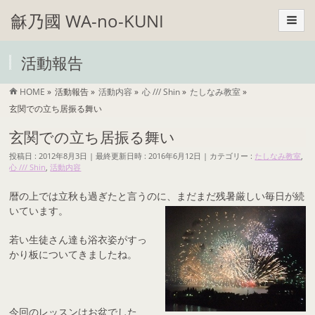
龢乃國 WA-no-KUNI
活動報告
HOME
»
活動報告
»
活動内容
»
心 /// Shin
»
たしなみ教室
»
玄関での立ち居振る舞い
玄関での立ち居振る舞い
投稿日 : 2012年8月3日
最終更新日時 : 2016年6月12日
カテゴリー :
たしなみ教室
,
心 /// Shin
,
活動内容
暦の上では立秋も過ぎたと言うのに、まだまだ残暑厳しい毎日が続
いています。
若い生徒さん達も浴衣姿がすっ
かり板についてきましたね。
今回のレッスンはお盆でした