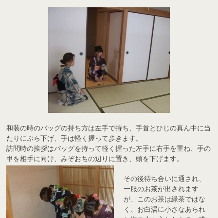
和装の時のバッグの持ち方は左手で持ち、手首とひじの真ん中に当
たりにぶら下げ、手は軽く握って歩きます。
訪問時の挨拶はバッグを持って軽く握った左手に右手を重ね、手の
甲を相手に向け、みぞおちの辺りに置き、頭を下げます。
その後待ち合いに通され、
一服のお茶が出されます
が、このお茶は緑茶ではな
く、お白湯に小さなあられ