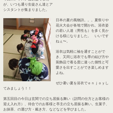
が、いつも通り生徒さん達とア
シスタントが集まりました。
日本の夏の風物詩。。。夏祭りや
花火大会が各地で開かれ、浴衣姿
の若い人達（男性も）を多く見か
ける様になりました。 いいです
ねぇ〜。
浴衣は気軽に袖を通すことがで
き、又同じ浴衣でも帯の結び方や
装飾品で着る度に違った個性と可
愛さを出すことができ楽しめます
よね。
ぜひ暑い夏を浴衣でｅｎｊｏｙし
てみましょう！！
第五回目の今日は玄関での立ち居振る舞い（訪問の仕方とお客様の
迎え入れ方）、待合でのお客様と亭主の立ち居振る舞い。生菓子、
お抹茶、の運び方・戴き方、などなどを学びました。