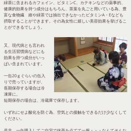
緑茶に含まれるカフェイン、ビタミンC、カテキンなどの薬事的、
健康的効果を持つ成分はもちろん、茶葉を丸ごと用いている為、豊
富な食物繊 維や緑茶では抽出できなかったビタミンA・Eなども
摂取することができます。その為女性に嬉しい美容効果を挙げるこ
とができるでしょう。
又、現代病とも言われ
る生活習慣病などにも
効果を持つ成分がいっ
ぱい含まれています。
一缶20ｇぐらいの缶入
りで売っていますが、
長期保存する場合は冷
凍庫に。
短期保存の場合は、冷蔵庫で保存します。
いずれにせよ酸化を防ぐ為、空気との接触をできるだけ少なくして
ください。
是非、一缶購入してご自宅で抹茶を点てて一服・・・なんてそんな