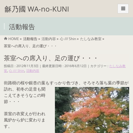
龢乃國 WA-no-KUNI
活動報告
HOME
»
活動報告
»
活動内容
»
心 /// Shin
»
たしなみ教室
»
茶室への席入り、足の運び・・・
茶室への席入り、足の運び・・・
投稿日 : 2012年11月3日
最終更新日時 : 2016年6月12日
カテゴリー :
たしなみ教
室
,
心 /// Shin
,
活動内容
街路樹の桜や銀杏の葉もすっかり色づき、そろそろ落ち葉の季節が
訪れ、
初冬の足音も聞
こえてきそうなこの時
節・・・
茶室の衣変えが行われ
風炉から炉に変わりま
す。