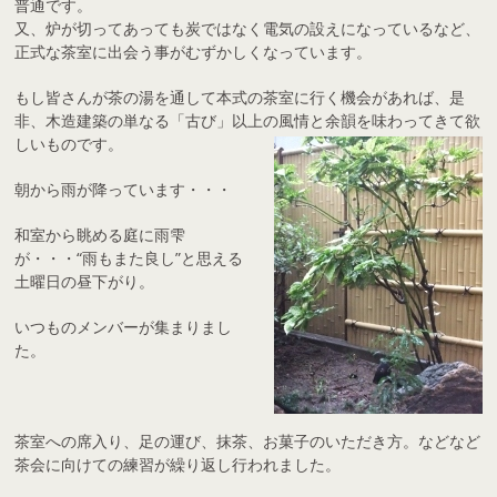
普通です。
又、炉が切ってあっても炭ではなく電気の設えになっているなど、
正式な茶室に出会う事がむずかしくなっています。
もし皆さんが茶の湯を通して本式の茶室に行く機会があれば、是
非、木造建築の単なる「古び」以上の風情と余韻を味わってきて欲
しいものです。
朝から雨が降っています・・・
和室から眺める庭に雨雫
が・・・“雨もまた良し”と思える
土曜日の昼下がり。
いつものメンバーが集まりまし
た。
茶室への席入り、足の運び、抹茶、お菓子のいただき方。などなど
茶会に向けての練習が繰り返し行われました。