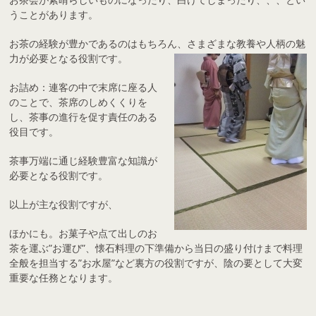
うことがあります。
お茶の経験が豊かであるのはもちろん、さまざまな教養や人柄の魅
力が必要となる役割です。
お詰め：連客の中で末席に座る人
のことで、茶席のしめくくりを
し、茶事の進行を促す責任のある
役目です。
茶事万端に通じ経験豊富な知識が
必要となる役割です。
以上が主な役割ですが、
ほかにも。お菓子や点て出しのお
茶を運ぶ”お運び”、懐石料理の下準備から当日の盛り付けまで料理
全般を担当する”お水屋”など裏方の役割ですが、陰の要として大変
重要な任務となります。