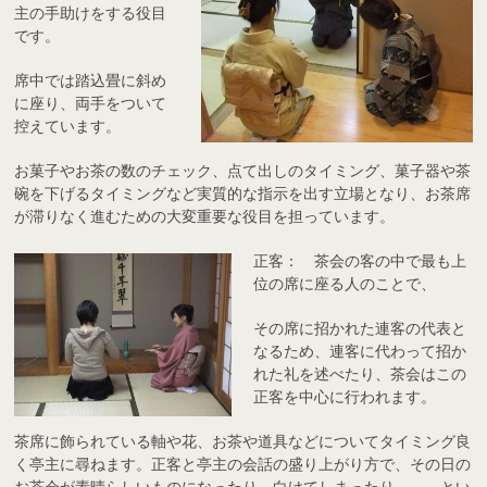
主の手助けをする役目
です。
席中では踏込畳に斜め
に座り、両手をついて
控えています。
お菓子やお茶の数のチェック、点て出しのタイミング、菓子器や茶
碗を下げるタイミングなど実質的な指示を出す立場となり、お茶席
が滞りなく進むための大変重要な役目を担っています。
正客： 茶会の客の中で最も上
位の席に座る人のことで、
その席に招かれた連客の代表と
なるため、連客に代わって招か
れた礼を述べたり、茶会はこの
正客を中心に行われます。
茶席に飾られている軸や花、お茶や道具などについてタイミング良
く亭主に尋ねます。正客と亭主の会話の盛り上がり方で、その日の
お茶会が素晴らしいものになったり、白けてしまったり、、、とい