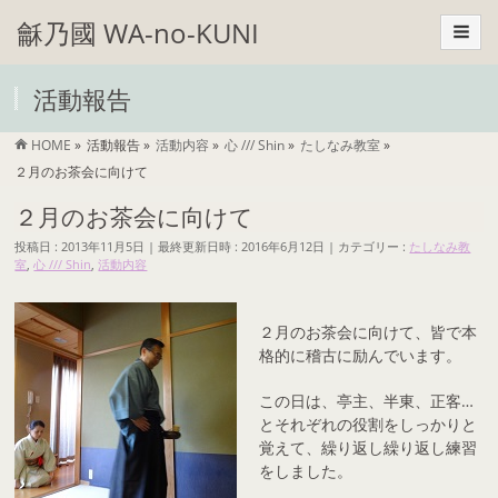
龢乃國 WA-no-KUNI
活動報告
HOME
»
活動報告
»
活動内容
»
心 /// Shin
»
たしなみ教室
»
２月のお茶会に向けて
２月のお茶会に向けて
投稿日 : 2013年11月5日
最終更新日時 : 2016年6月12日
カテゴリー :
たしなみ教
室
,
心 /// Shin
,
活動内容
２月のお茶会に向けて、皆で本
格的に稽古に励んでいます。
この日は、亭主、半東、正客…
とそれぞれの役割をしっかりと
覚えて、繰り返し繰り返し練習
をしました。