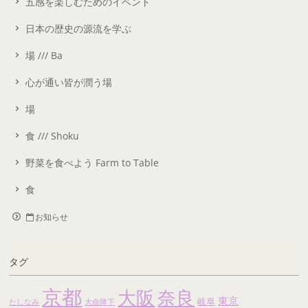
五感を楽しむためのイベント
日本の歴史の源流を学ぶ
場 /// Ba
心が通い皆が潤う場
場
食 /// Shoku
野菜を食べよう Farm to Table
食
お知らせ
タグ
京都
大阪
奈良
東京
岐阜
たしなみ
大命降下