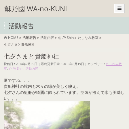
龢乃國 WA-no-KUNI
活動報告
HOME
»
活動報告
»
活動内容
»
心 /// Shin
»
たしなみ教室
»
七夕さまと貴船神社
七夕さまと貴船神社
投稿日 : 2014年7月19日
最終更新日時 : 2016年6月19日
カテゴリー :
たしなみ教
室
,
心 /// Shin
,
活動内容
夏ですね。。。
貴船神社の境内も木々の緑が美しく映え。
七夕さんの短冊が綺麗に飾られています。空気が澄んで水も美味し
い。。。