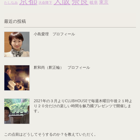
京都
大阪
奈良
東京
岐阜
たしなみ
大命降下
最近の投稿
小島愛理 プロフィール
釈和尚（釈正輪） プロフィール
2021年の３月よりCLUBHOUSEで毎週木曜日午後２１時よ
り２０分だけの楽しい時間を龢乃國プレゼンツで開催しま
す。
この点前はどうしてそうするのか？を教えていただく。