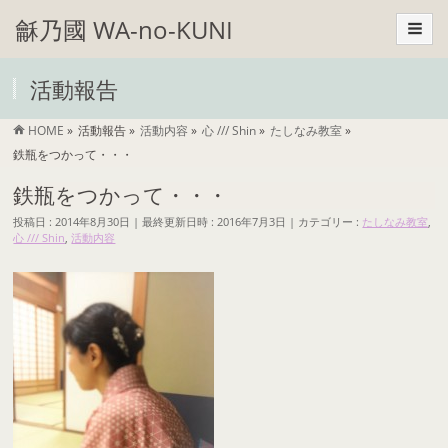
龢乃國 WA-no-KUNI
活動報告
HOME
»
活動報告
»
活動内容
»
心 /// Shin
»
たしなみ教室
»
鉄瓶をつかって・・・
鉄瓶をつかって・・・
投稿日 : 2014年8月30日
最終更新日時 : 2016年7月3日
カテゴリー :
たしなみ教室
,
心 /// Shin
,
活動内容