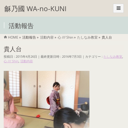
龢乃國 WA-no-KUNI
活動報告
HOME
»
活動報告
»
活動内容
»
心 /// Shin
»
たしなみ教室
»
貴人台
貴人台
投稿日 : 2015年4月26日
最終更新日時 : 2016年7月3日
カテゴリー :
たしなみ教室
,
心 /// Shin
,
活動内容