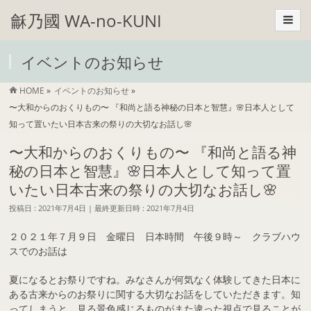
龢乃國 WA-no-KUNI
イベントのお知らせ
HOME
»
イベントのお知らせ
»
〜大和からのおくりもの〜 『和尚と語る神秘の日本と智慧』🌸日本人として
知って置いたい日本古来の祭りの大切なお話し🌸
〜大和からのおくりもの〜 『和尚と語る神
秘の日本と智慧』🌸日本人として知って置
いたい日本古来の祭りの大切なお話し🌸
投稿日 : 2021年7月4日
最終更新日時 : 2021年7月4日
２０２１年７月９日 金曜日 日本時間 午後９時～ クラブハウ
スでのお話は
夏になるとお祭りですね。みなさんが何気なく体験してきた日本に
ある古来からのお祭りに関する大切なお話をしていただきます。知
ってしまうと、見る景色感じるものがまた違った視点で見ることが