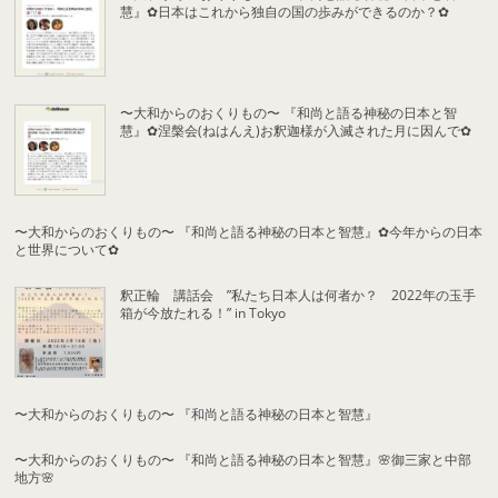
慧』✿日本はこれから独自の国の歩みができるのか？✿
〜大和からのおくりもの〜 『和尚と語る神秘の日本と智
慧』✿涅槃会(ねはんえ)お釈迦様が入滅された月に因んで✿
〜大和からのおくりもの〜 『和尚と語る神秘の日本と智慧』✿今年からの日本
と世界について✿
釈正輪 講話会 ”私たち日本人は何者か？ 2022年の玉手
箱が今放たれる！” in Tokyo
〜大和からのおくりもの〜 『和尚と語る神秘の日本と智慧』
〜大和からのおくりもの〜 『和尚と語る神秘の日本と智慧』🌸御三家と中部
地方🌸